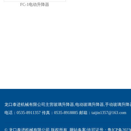
FC-1电动升降器
龙口泰进机械有限公司主营玻璃升降器,电动玻璃升降器,手动玻璃升降
电话：0535-8911357 传真：0535-8918885 邮箱：taijin1357@163.com
© 龙口泰进机械有限公司 版权所有 网站备案/许可证号：
鲁ICP备2023